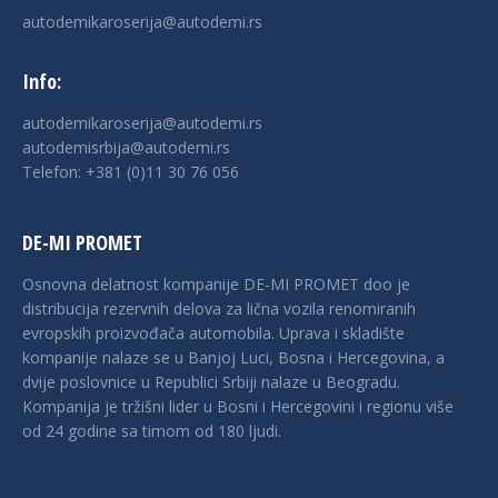
autodemikaroserija@autodemi.rs
Info:
autodemikaroserija@autodemi.rs
autodemisrbija@autodemi.rs
Telefon:
+381 (0)11 30 76 056
DE-MI PROMET
Osnovna delatnost kompanije DE-MI PROMET doo je
distribucija rezervnih delova za lična vozila renomiranih
evropskih proizvođača automobila. Uprava i skladište
kompanije nalaze se u Banjој Luci, Bosna i Hercegovina, a
dvije poslovnice u Republici Srbiji nalaze u Beogradu.
Kompanija je tržišni lider u Bosni i Hercegovini i regionu više
od 24 godine sa timom od 180 ljudi.