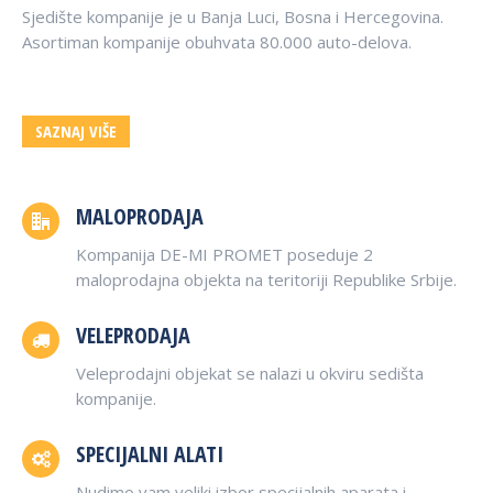
Sjedište kompanije je u Banja Luci, Bosna i Hercegovina.
Asortiman kompanije obuhvata 80.000 auto-delova.
SAZNAJ VIŠE
MALOPRODAJA
Kompanija DE-MI PROMET poseduje 2
maloprodajna objekta na teritoriji Republike Srbije.
VELEPRODAJA
Veleprodajni objekat se nalazi u okviru sedišta
kompanije.
SPECIJALNI ALATI
Nudimo vam veliki izbor specijalnih aparata i