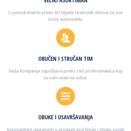
VELIKI ASORTIMAN
U ponudi imamo preko 80 hiljada rezervnih delova za sve
vrste automobila.
OBUČEN I STRUČAN TIM
Naša kompanija zapošljava preko 180 profesionalaca koji
su vam uvek na usluzi.
OBUKE I USAVRŠAVANJA
Konstantnim ulaganjem u prodajni asortiman i obuku svojih