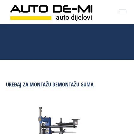
Specijalni alati
You are here:
Home
Specijalni alati
UREĐAJ ZA MONTAŽU DEMONTAŽU GUMA