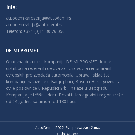
Info:
autodemikaroserija@autodemi.rs
autodemisrbija@autodemi.rs
Telefon:
+381 (0)11 30 76 056
DE-MI PROMET
Osnovna delatnost kompanije DE-MI PROMET doo je
distribucija rezervnih delova za lična vozila renomiranih
evropskih proizvođača automobila. Uprava i skladište
kompanije nalaze se u Banjој Luci, Bosna i Hercegovina, a
dvije poslovnice u Republici Srbiji nalaze u Beogradu.
Kompanija je tržišni lider u Bosni i Hercegovini i regionu više
od 24 godine sa timom od 180 ljudi.
AutoDemi - 2022. Sva prava zadržana.
ShowRoom