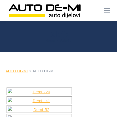
Galerija
You are here:
Home
Galerija
AUTO DE-MI
»
AUTO DE-MI