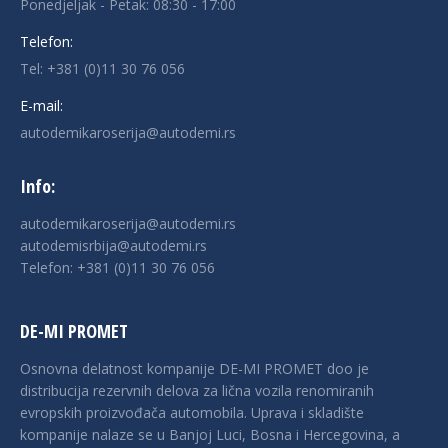
Ponedjeljak - Petak: 08:30 - 17:00
Telefon:
Tel:
+381 (0)11 30 76 056
E-mail:
autodemikaroserija@autodemi.rs
Info:
autodemikaroserija@autodemi.rs
autodemisrbija@autodemi.rs
Telefon:
+381 (0)11 30 76 056
DE-MI PROMET
Osnovna delatnost kompanije DE-MI PROMET doo je
distribucija rezervnih delova za lična vozila renomiranih
evropskih proizvođača automobila. Uprava i skladište
kompanije nalaze se u Banjој Luci, Bosna i Hercegovina, a